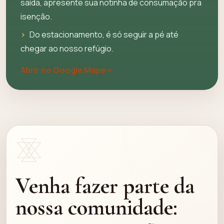
saída, apresente sua notinha de consumação pra
isenção.
›
Do estacionamento, é só seguir a pé até
chegar ao nosso refúgio.
Abrir no Google Maps
Venha fazer parte da
nossa comunidade: