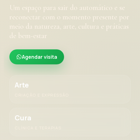
Um espaço para sair do automático e se
reconectar com o momento presente por
meio da natureza, arte, cultura e práticas
de bem-estar
Agendar visita
Arte
CRIAÇÃO E EXPRESSÃO
Cura
CLÍNICA E TERAPIAS